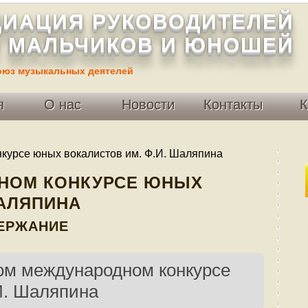
ИАЦИЯ РУКОВОДИТЕЛЕЙ
 МАЛЬЧИКОВ И ЮНОШЕЙ
оюз музыкальных деятелей
я
О нас
Новости
Контакты
К
курсе юных вокалистов им. Ф.И. Шаляпина
НОМ КОНКУРСЕ ЮНЫХ
ШАЛЯПИНА
ЕРЖАНИЕ
ом международном конкурсе
И. Шаляпина