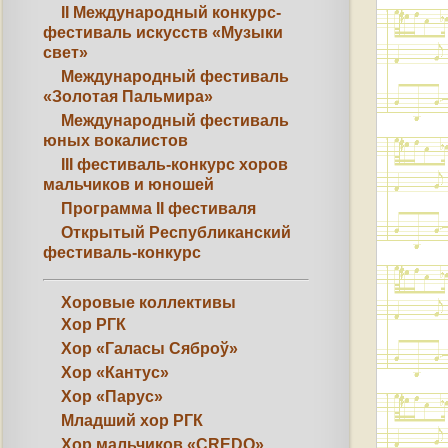
II Международный конкурс-
фестиваль искусств «Музыки
свет»
Международный фестиваль
«Золотая Пальмира»
Международный фестиваль
юных вокалистов
III фестиваль-конкурс хоров
мальчиков и юношей
Программа II фестиваля
Открытый Республиканский
фестиваль-конкурс
Хоровые коллективы
Хор РГК
Хор «Галасы Сяброў»
Хор «Кантус»
Хор «Парус»
Младший хор РГК
Хор мальчиков «CREDO»