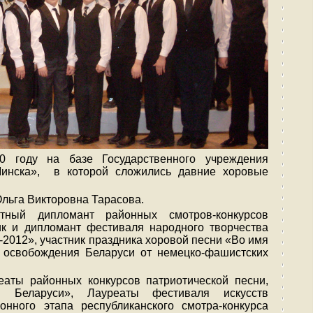
0 году на базе Государственного учреждения
инска», в которой сложились давние хоровые
 Ольга Викторовна Тарасова.
ный дипломант районных смотров-конкурсов
ик и дипломант фестиваля народного творчества
-2012», участник праздника хоровой песни «Во имя
ю освобождения Беларуси от немецко-фашистских
еаты районных конкурсов патриотической песни,
 Беларуси», Лауреаты фестиваля искусств
онного этапа республиканского смотра-конкурса