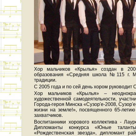
Хор мальчиков «Крылья» создан в 200
образования «Средняя школа №115 г. М
традиции.
С 2005 года и по сей день хором руководит
Хор мальчиков «Крылья» – неоднократ
художественной самодеятельности, участн
Города-героя Минска «Сузор'е-2008, Сузор'е
жизни на земле!», посвященного 65-лети
захватчиков.
Воспитанники хорового коллектива - Лаур
Дипломанты конкурса «Юные таланты
«Рождественская звезда», дипломант рай