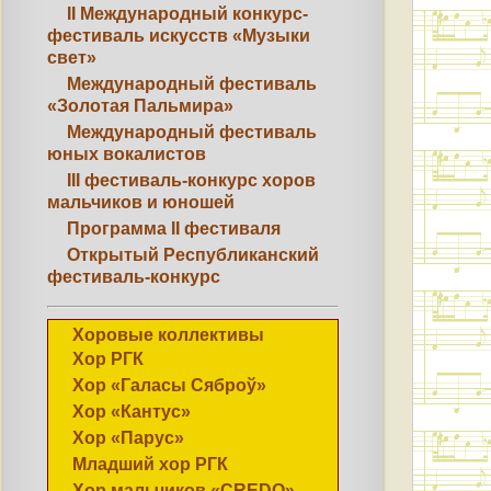
II Международный конкурс-
фестиваль искусств «Музыки
свет»
Международный фестиваль
«Золотая Пальмира»
Международный фестиваль
юных вокалистов
III фестиваль-конкурс хоров
мальчиков и юношей
Программа II фестиваля
Открытый Республиканский
фестиваль-конкурс
Хоровые коллективы
Хор РГК
Хор «Галасы Сяброў»
Хор «Кантус»
Хор «Парус»
Младший хор РГК
Хор мальчиков «CREDO»