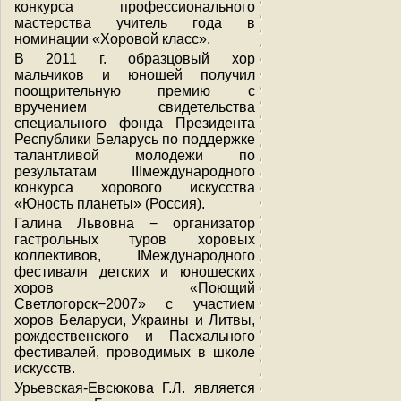
конкурса профессионального
мастерства учитель года в
номинации «Хоровой класс».
В 2011 г. образцовый хор
мальчиков и юношей получил
поощрительную премию с
вручением свидетельства
специального фонда Президента
Республики Беларусь по поддержке
талантливой молодежи по
результатам IIIмеждународного
конкурса хорового искусства
«Юность планеты» (Россия).
Галина Львовна − организатор
гастрольных туров хоровых
коллективов, IМеждународного
фестиваля детских и юношеских
хоров «Поющий
Светлогорск−2007» с участием
хоров Беларуси, Украины и Литвы,
рождественского и Пасхального
фестивалей, проводимых в школе
искусств.
Урьевская-Евсюкова Г.Л. является