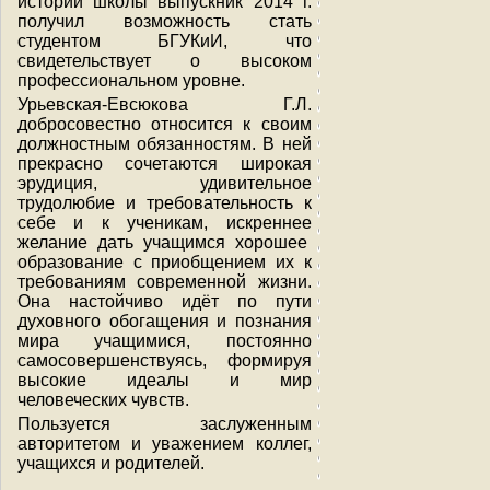
истории школы выпускник 2014 г.
получил возможность стать
студентом БГУКиИ, что
свидетельствует о высоком
профессиональном уровне.
Урьевская-Евсюкова Г.Л.
добросовестно относится к своим
должностным обязанностям. В ней
прекрасно сочетаются широкая
эрудиция, удивительное
трудолюбие и требовательность к
себе и к ученикам, искреннее
желание дать учащимся хорошее
образование с приобщением их к
требованиям современной жизни.
Она настойчиво идёт по пути
духовного обогащения и познания
мира учащимися, постоянно
самосовершенствуясь, формируя
высокие идеалы и мир
человеческих чувств.
Пользуется заслуженным
авторитетом и уважением коллег,
учащихся и родителей.