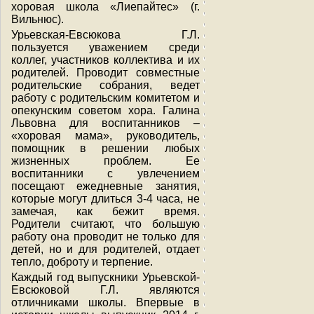
хоровая школа «Лиепайтес» (г.
Вильнюс).
Урьевская-Евсюкова Г.Л.
пользуется уважением среди
коллег, участников коллектива и их
родителей. Проводит совместные
родительские собрания, ведет
работу с родительским комитетом и
опекунским советом хора. Галина
Львовна для воспитанников –
«хоровая мама», руководитель,
помощник в решении любых
жизненных проблем. Ее
воспитанники с увлечением
посещают ежедневные занятия,
которые могут длиться 3-4 часа, не
замечая, как бежит время.
Родители считают, что большую
работу она проводит не только для
детей, но и для родителей, отдает
тепло, доброту и терпение.
Каждый год выпускники Урьевской-
Евсюковой Г.Л. являются
отличниками школы. Впервые в