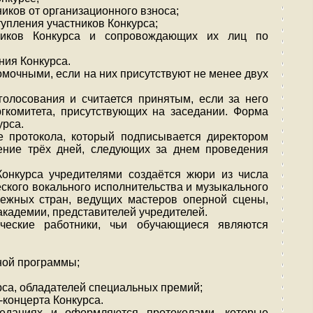
иков от организационного взноса;
упления участников Конкурса;
стников Конкурса и сопровождающих их лиц по
ния Конкурса.
омочными, если на них присутствуют не менее двух
олосования и считается принятым, если за него
гкомитета, присутствующих на заседании. Форма
урса.
 протокола, который подписывается директором
чение трёх дней, следующих за днем проведения
Конкурса учредителями создаётся жюри из числа
ского вокального исполнительства и музыкального
бежных стран, ведущих мастеров оперной сцены,
академии, представителей учредителей.
ческие работники, чьи обучающиеся являются
ной программы;
рса, обладателей специальных премий;
-концерта Конкурса.
еданиях и оформляются протоколами, которые