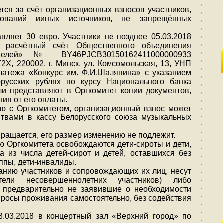
тся за счёт организационных взносов участников,
вований ииных источников, не запрещённых
авляет 30 евро. Участники не позднее 05.03.2018
а расчётный счёт Общественного объединения
ятелей» № BY46PJCB30150162411000000933
, 220002, г. Минск, ул. Комсомольская, 13, УНП
латежа «Конкурс им. Ф.И.Шаляпина» с указанием
русских рублях по курсу Национального банка
и представляют в Оргкомитет копии документов,
ия от его оплаты.
ию с Оргкомитетом, организационный взнос может
твами в кассу Белорусского союза музыкальных
ращается, его размер изменению не подлежит.
ю Оргкомитета освобождаются дети-сироты и дети,
а из числа детей-сирот и детей, оставшихся без
руппы, дети-инвалиды.
танию участников и сопровождающих их лиц, несут
тели несовершеннолетних участников) либо
, предварительно не заявившие о необходимости
просы проживания самостоятельно, без содействия
23.03.2018 в концертный зал «Верхний город» по