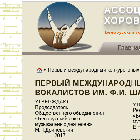
АССОЦ
ХОРОВ
Белорусский с
Главна
» Первый международный конкурс юных 
ПЕРВЫЙ МЕЖДУНАРОДН
ВОКАЛИСТОВ ИМ. Ф.И. 
УТВЕРЖДАЮ
У
Председатель
Ре
Общественного объединения
«Б
«Белорусский союз
му
музыкальных деятелей»
Е.
М.П.Дриневский
__
___.___.2017