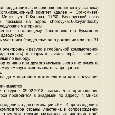
ный представитель несовершеннолетнего участника)
Организационный комитет (далее – Оргкомитет)
 Минск, ул. Я.Купалы, 17/30, Белорусский союз
м письмом на адрес chorovyka100@yandex.by
 следующие материалы:
ложению к настоящему Положению (на бумажном
видеодиске);
ь участника (свидетельства о рождении или стр. 31
а электронный ресурс в глобальной компьютерной
видеозапись) в формате aviили mp4 с записью
иями по выбору.
ортепиано или другого музыкального инструмента
рамму «минус» использовать запрещается.
.
по дате почтового штемпеля или дате получения
принимаются.
не позднее 05.02.2018 высылается приглашение
курса проводится в академии по адресу: г. Минск,
изведения, а для номинации «Е» – 4 произведения:
омпозитора страны участника в сопровождении
струмента (других музыкальных инструментов).