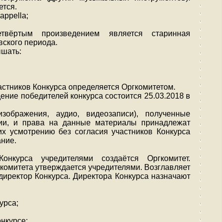
ется.
appella;
вёртым произведением является старинная
вского периода.
ышать:
астников Конкурса определяется Оргкомитетом.
ение победителей конкурса состоится 25.03.2018 в
зображения, аудио, видеозаписи), полученные
нии, и права на данные материалы принадлежат
их усмотрению без согласия участников Конкурса
ание.
онкурса учредителями создаётся Оргкомитет.
комитета утверждается учредителями. Возглавляет
директор Конкурса. Директора Конкурса назначают
урса;
нкурсе;