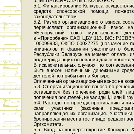
5. ФИНАНСИРОВАНИЕ КОНКУРСА
5.1. Финансирование Конкурса осуществляе
средств спонсорской помощи, пожерт
законодательством.
5.2. Размер организационного взноса сост
перечисляют организационный взнос н
«Белорусский союз музыкальных де
в «Приорбанк» ОАО ЦБУ 113, BIC: PJCBBY2X
100099983, ОКПО 00027275 (назначение п
инициалов и фамилии участника) в бело
Республики Беларусь на момент оплаты ил
подтверждающих основания для освобожден
В исключительных случаях, по согласован
быть внесен наличными денежными средс
деятелей по прибытии на Конкурс.
Оплаченный организационный взнос не возв
5.3. От организационного взноса по решени
оставшиеся без попечения родителей, лиц
попечения родителей, инвалиды I, IIили IIIг
5.4. Расходы по проезду, проживанию и пи
сами участники (законные представи
направляющая их организация. Участники
бронировании мест в гостинице, решают во
Оргкомитета.
5.5. Вход на концерт-открытие Конкурса 