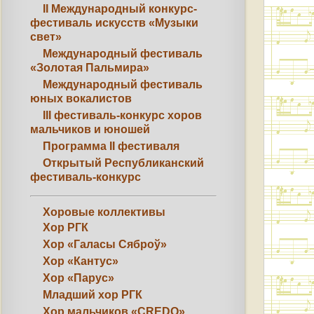
II Международный конкурс-
фестиваль искусств «Музыки
свет»
Международный фестиваль
«Золотая Пальмира»
Международный фестиваль
юных вокалистов
III фестиваль-конкурс хоров
мальчиков и юношей
Программа II фестиваля
Открытый Республиканский
фестиваль-конкурс
Хоровые коллективы
Хор РГК
Хор «Галасы Сяброў»
Хор «Кантус»
Хор «Парус»
Младший хор РГК
Хор мальчиков «CREDO»