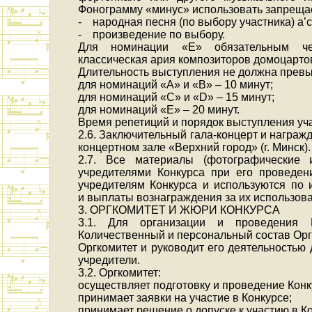
Фонограмму «минус» использовать запреща
- народная песня (по выбору участника) a’c
- произведение по выбору.
Для номинации «Е» обязательным чет
классическая ария композиторов домоцарто
Длительность выступления не должна прев
для номинаций «А» и «В» – 10 минут;
для номинаций «С» и «D» – 15 минут;
для номинаций «E» – 20 минут.
Время репетиций и порядок выступления уч
2.6. Заключительный гала-концерт и награжд
концертном зале «Верхний город» (г. Минск).
2.7. Все материалы (фотографические и
учредителями Конкурса при его проведе
учредителям Конкурса и используются по 
и выплаты вознаграждения за их использов
3. ОРГКОМИТЕТ И ЖЮРИ КОНКУРСА
3.1. Для организации и проведения К
Количественный и персональный состав Орг
Оргкомитет и руководит его деятельностью 
учредители.
3.2. Оргкомитет:
осуществляет подготовку и проведение Конк
принимает заявки на участие в Конкурсе;
принимает решение о допуске к участию в Ко