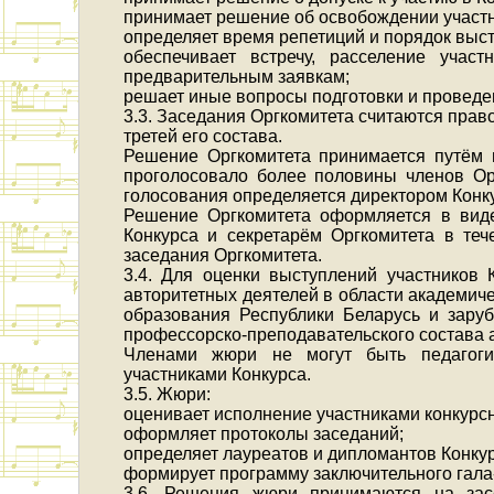
принимает решение об освобождении участн
определяет время репетиций и порядок выст
обеспечивает встречу, расселение уча
предварительным заявкам;
решает иные вопросы подготовки и проведе
3.3. Заседания Оргкомитета считаются прав
третей его состава.
Решение Оргкомитета принимается путём г
проголосовало более половины членов Ор
голосования определяется директором Конк
Решение Оргкомитета оформляется в виде
Конкурса и секретарём Оргкомитета в те
заседания Оргкомитета.
3.4. Для оценки выступлений участников 
авторитетных деятелей в области академиче
образования Республики Беларусь и зару
профессорско-преподавательского состава 
Членами жюри не могут быть педагоги
участниками Конкурса.
3.5. Жюри:
оценивает исполнение участниками конкурс
оформляет протоколы заседаний;
определяет лауреатов и дипломантов Конку
формирует программу заключительного гала
3.6. Решения жюри принимаются на зас