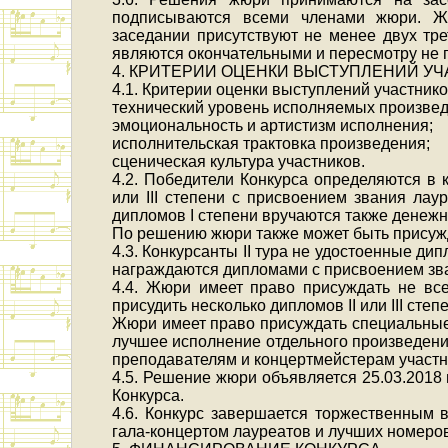
подписываются всеми членами жюри. Ж
заседании присутствуют не менее двух тр
являются окончательными и пересмотру не 
4. КРИТЕРИИ ОЦЕНКИ ВЫСТУПЛЕНИЙ УЧ
4.1. Критерии оценки выступлений участнико
технический уровень исполняемых произвед
эмоциональность и артистизм исполнения;
исполнительская трактовка произведения;
сценическая культура участников.
4.2. Победители Конкурса определяются в 
или III степени с присвоением звания лау
дипломов I степени вручаются также денеж
По решению жюри также может быть присужд
4.3. Конкурсанты II тура не удостоенные дипло
награждаются дипломами с присвоением зв
4.4. Жюри имеет право присуждать не вс
присудить несколько дипломов II или III степ
Жюри имеет право присуждать специальные
лучшее исполнение отдельного произведени
преподавателям и концертмейстерам участн
4.5. Решение жюри объявляется 25.03.2018 
Конкурса.
4.6. Конкурс завершается торжественным 
гала-концертом лауреатов и лучших номеро