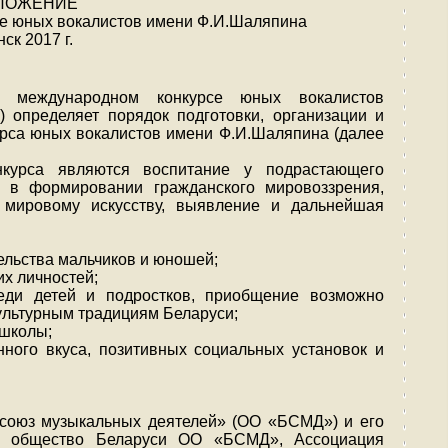
ЛОЖЕНИЕ
е юных вокалистов имени Ф.И.Шаляпина
ск 2017 г.
 международном конкурсе юных вокалистов
 определяет порядок подготовки, организации и
рса юных вокалистов имени Ф.И.Шаляпина (далее
нкурса являются воспитание у подрастающего
ы в формировании гражданского мировоззрения,
 мировому искусству, выявление и дальнейшая
ельства мальчиков и юношей;
их личностей;
реди детей и подростков, приобщение возможно
культурным традициям Беларуси;
 школы;
ного вкуса, позитивных социальных установок и
союз музыкальных деятелей» (ОО «БСМД») и его
ое общество Беларуси ОО «БСМД», Ассоциация