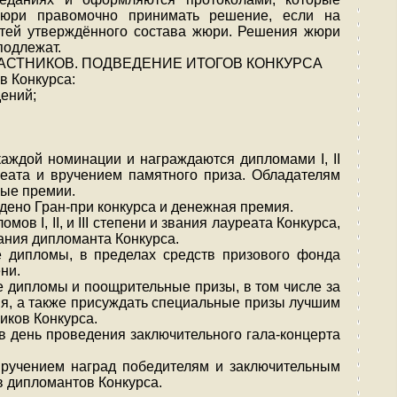
юри правомочно принимать решение, если на
етей утверждённого состава жюри. Решения жюри
подлежат.
АСТНИКОВ. ПОДВЕДЕНИЕ ИТОГОВ КОНКУРСА
в Конкурса:
ений;
каждой номинации и награждаются дипломами I, II
реата и вручением памятного приза. Обладателям
ные премии.
ено Гран-при конкурса и денежная премия.
мов I, II, и III степени и звания лауреата Конкурса,
ания дипломанта Конкурса.
е дипломы, в пределах средств призового фонда
ени.
 дипломы и поощрительные призы, в том числе за
я, а также присуждать специальные призы лучшим
иков Конкурса.
в день проведения заключительного гала-концерта
вручением наград победителям и заключительным
в дипломантов Конкурса.