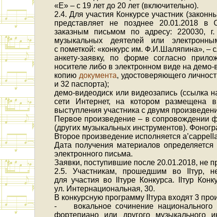
«E» – с 19 лет до 20 лет (включительно).
2.4. Для участия Конкурсе участник (закон
представляет не позднее 20.01.2018 в 
заказным письмом по адресу: 220030, г.
музыкальных деятелей или электронны
с пометкой: «конкурс им. Ф.И.Шаляпина», –
анкету-заявку, по форме согласно при
носителе либо в электронном виде на демо-
копию
документа
, удостоверяющего личност
и 32 паспорта);
демо-видеодиск или видеозапись (ссылка н
сети Интернет, на котором размещена 
выступления участника с двумя произведен
Первое произведение – в сопровождении ф
(других музыкальных инструментов). Фоног
Второе произведение исполняется a’cappella
Дата получения материалов определяется 
электронного письма.
Заявки, поступившие после 20.01.2018, не 
2.5. Участникам, прошедшим во IIтур, 
для участия во IIтуре Конкурса. IIтур Кон
ул. Интернациональная, 30.
В конкурсную программу IIтура входят 3 про
- вокальное сочинение национального к
фортепиано или другого музыкального ин