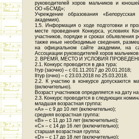
руководителей хоров мальчиков и юнош
ОО «БСМД»;
Учреждение образования «Белорусская
академия).
1.5. Информация о ходе подготовки и про
месте проведения Конкурса, условиях Ко
участников, порядке и сроках объявления р
также иные необходимые сведения, размещ
на официальном сайте академии, на сай
Ассоциации руководителей хоров мальчико
2. ВРЕМЯ, МЕСТО И УСЛОВИЯ ПРОВЕДЕ
2.1. Конкурс проводится в два тура:
Iтур (заочно) – с 01.11.2017 до 20.01.2018;
IIтур (очно) – с 23.03.2018 по 25.03.2018.
2.2. К участию в конкурсе допускаются м
(включительно).
Возраст участников определяется на дату нач
2.3. Конкурс проводится в следующих номин
младшая возрастная группа:
«А» – с 9 до 10 лет (включительно);
средняя возрастная группа:
«В» – с 11 до 13 лет (включительно);
«С» – с 14 до 16 лет (включительно);
старшая возрастная группа:
«D» – с 17 до 18 лет (включительно);