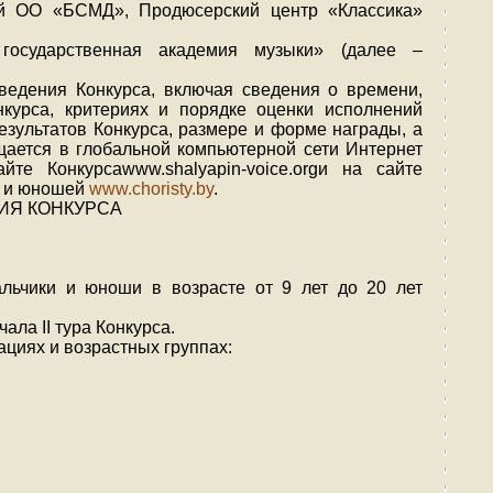
ей ОО «БСМД», Продюсерский центр «Классика»
 государственная академия музыки» (далее –
ведения Конкурса, включая сведения о времени,
нкурса, критериях и порядке оценки исполнений
езультатов Конкурса, размере и форме награды, а
ается в глобальной компьютерной сети Интернет
те Конкурсаwww.shalyapin-voice.orgи на сайте
в и юношей
www.choristy.by
.
НИЯ КОНКУРСА
альчики и юноши в возрасте от 9 лет до 20 лет
ала II тура Конкурса.
ациях и возрастных группах: