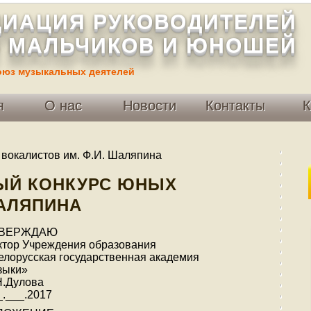
ИАЦИЯ РУКОВОДИТЕЛЕЙ
 МАЛЬЧИКОВ И ЮНОШЕЙ
оюз музыкальных деятелей
я
О нас
Новости
Контакты
К
вокалистов им. Ф.И. Шаляпина
ЫЙ КОНКУРС ЮНЫХ
ШАЛЯПИНА
ТВЕРЖДАЮ
ктор Учреждения образования
елорусская государственная академия
зыки»
Н.Дулова
_.___.2017